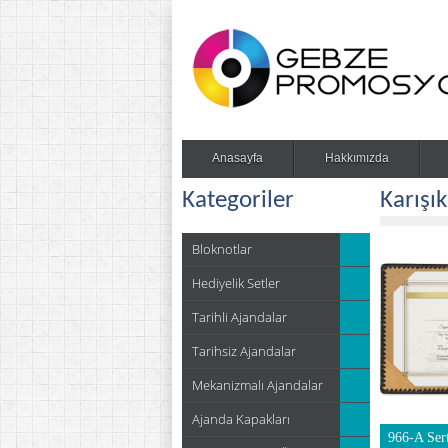
Anasayfa
Hakkımızda
Kategoriler
Karışı
Bloknotlar
Hediyelik Setler
Tarihli Ajandalar
Tarihsiz Ajandalar
Mekanizmalı Ajandalar
Ajanda Kapakları
966-A Ser