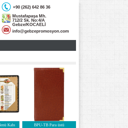
+90 (262) 642 86 36
Mustafapaşa Mh.
712/2 Sk. No:4/A
Gebze/KOCAELİ
info@gebzepromosyon.com
Menü Kabı
BPU-TB Para üstü