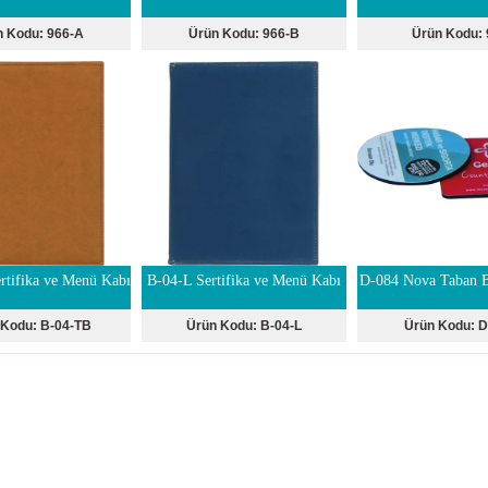
n Kodu:
966-A
Ürün Kodu:
966-B
Ürün Kodu:
rtifika ve Menü Kabı
B-04-L Sertifika ve Menü Kabı
D-084 Nova Taban Ba
 Kodu:
B-04-TB
Ürün Kodu:
B-04-L
Ürün Kodu:
D