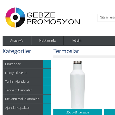
Anasayfa
Hakkımızda
İletişim
Kategoriler
Termoslar
Bloknotlar
Hediyelik Setler
Tarihli Ajandalar
Tarihsiz Ajandalar
Mekanizmalı Ajandalar
Ajanda Kapakları
3570-B Termos