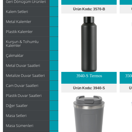
Geri Dönüşüm Ürünleri
Ürün Kodu:
3570-B
Kalem Setleri
Metal Kalemler
Plastik Kalemler
Kurşun & Tohumlu
Kalemler
Çakmaklar
Metal Duvar Saatleri
Metalize Duvar Saatleri
3940-S Termos
350
Cam Duvar Saatleri
Ürün Kodu:
3940-S
Ü
Plastik Duvar Saatleri
Diğer Saatler
Masa Setleri
Masa Sümenleri