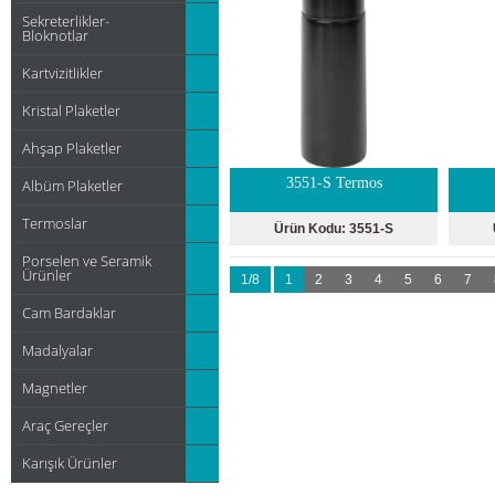
Sekreterlikler-
Bloknotlar
Kartvizitlikler
Kristal Plaketler
Ahşap Plaketler
3551-S Termos
Albüm Plaketler
Termoslar
Ürün Kodu:
3551-S
Porselen ve Seramik
Ürünler
1/8
1
2
3
4
5
6
7
Cam Bardaklar
Madalyalar
Magnetler
Araç Gereçler
Karışık Ürünler