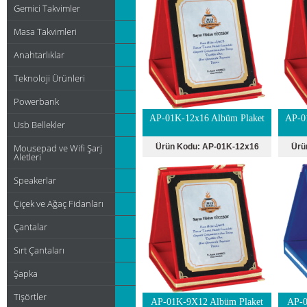
Gemici Takvimler
Masa Takvimleri
Anahtarlıklar
Teknoloji Ürünleri
Powerbank
AP-01K-12x16 Albüm Plaket
AP-0
Usb Bellekler
Mousepad ve Wifi Şarj
Ürün Kodu:
AP-01K-12x16
Ürü
Aletleri
Speakerlar
Çiçek ve Ağaç Fidanları
Çantalar
Sırt Çantaları
Şapka
Tişörtler
AP-01K-9X12 Albüm Plaket
AP-0