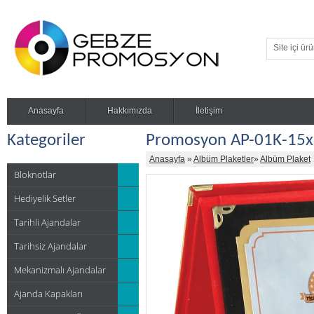
Anasayfa
Hakkımızda
İletişim
Kategoriler
Promosyon AP-01K-15x
Anasayfa
»
Albüm Plaketler
»
Albüm Plaket
Bloknotlar
Hediyelik Setler
Tarihli Ajandalar
Tarihsiz Ajandalar
Mekanizmalı Ajandalar
Ajanda Kapakları