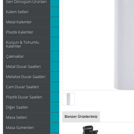
Geri Dönüşüm Ürünleri
Kalem Setleri
Metal Kalemler
Plastik Kalemler
Kurşun & Tohumlu
Kalemler
Çakmaklar
Metal Duvar Saatleri
Metalize Duvar Saatleri
Cam Duvar Saatleri
Plastik Duvar Saatleri
Diğer Saatler
Masa Setleri
Benzer Ürünlerimiz
Masa Sümenleri