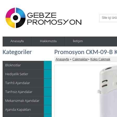
Anasayfa
Hakkımızda
İletişim
Kategoriler
Promosyon CKM-09-B 
Anasayfa
»
Çakmaklar
»
Koko Çakmak
Bloknotlar
Hediyelik Setler
Tarihli Ajandalar
Tarihsiz Ajandalar
Mekanizmalı Ajandalar
Ajanda Kapakları