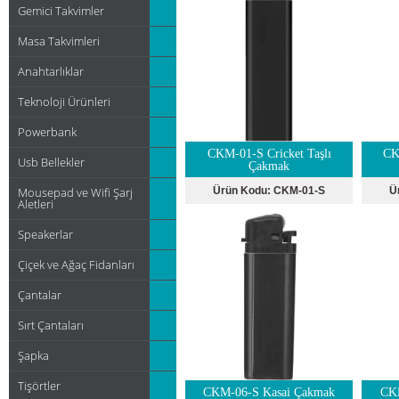
Gemici Takvimler
Masa Takvimleri
Anahtarlıklar
Teknoloji Ürünleri
Powerbank
CKM-01-S Cricket Taşlı
CK
Usb Bellekler
Çakmak
Mousepad ve Wifi Şarj
Ürün Kodu:
CKM-01-S
Ü
Aletleri
Speakerlar
Çiçek ve Ağaç Fidanları
Çantalar
Sırt Çantaları
Şapka
Tişörtler
CKM-06-S Kasai Çakmak
CK