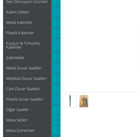
Geri Dönüşüm Ürünleri
Kalem Setleri
Metal Kalemler
Plastik Kalemler
Kurşun & Tohumlu
Kalemler
Çakmaklar
Metal Duvar Saatleri
Metalize Duvar Saatleri
Cam Duvar Saatleri
Plastik Duvar Saatleri
Diğer Saatler
Masa Setleri
Masa Sümenleri