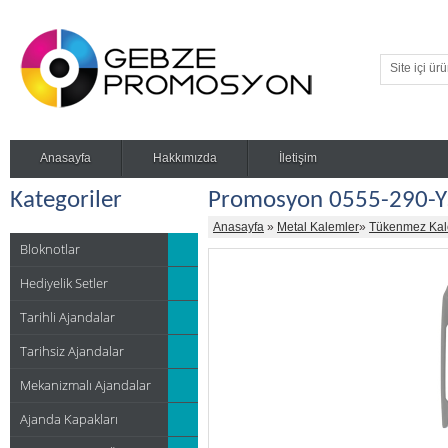
Anasayfa
Hakkımızda
İletişim
Kategoriler
Promosyon 0555-290-Y
Anasayfa
»
Metal Kalemler
»
Tükenmez Ka
Bloknotlar
Hediyelik Setler
Tarihli Ajandalar
Tarihsiz Ajandalar
Mekanizmalı Ajandalar
Ajanda Kapakları