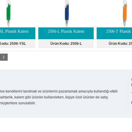
SL Plastik Kalem
2506-L Plastik Kalem
2506-T Plastik
Kodu:
2506-YSL
Ürün Kodu:
2506-L
Ürün Kodu:
2
2
ne kendilerini tanıtmak ve ürünlerini pazarlamak amacıyla kullandığı etkili
ahtarlık, kalem gibi ürünler kullanılırken, kişiye özel ürünler de satış
üşterilere sunulabilir.