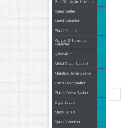
Geri Dönüşüm Ürünleri
Kalem Setleri
Metal Kalemler
Plastik Kalemler
Kurşun & Tohumlu
Kalemler
Çakmaklar
Metal Duvar Saatleri
Metalize Duvar Saatleri
Cam Duvar Saatleri
Plastik Duvar Saatleri
Diğer Saatler
Masa Setleri
Masa Sümenleri