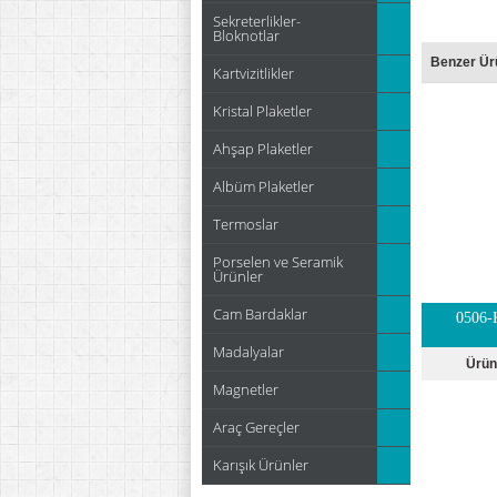
Sekreterlikler-
Bloknotlar
Benzer Ür
Kartvizitlikler
Kristal Plaketler
Ahşap Plaketler
Albüm Plaketler
Termoslar
Porselen ve Seramik
Ürünler
Cam Bardaklar
0506-
Madalyalar
Ürün
Magnetler
Araç Gereçler
Karışık Ürünler