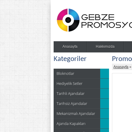
Anasayfa
Hakkımızda
Kategoriler
Promo
Anasayfa
Bloknotlar
Hediyelik Setler
Tarihli Ajandalar
Tarihsiz Ajandalar
Mekanizmalı Ajandalar
Ajanda Kapakları