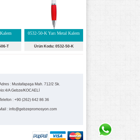
 Kalem
0532-50-K Yarı Metal Kalem
506-T
Ürün Kodu:
0532-50-K
Adres
:
Mustafapaşa Mah. 712/2 Sk.
No:4/A Gebze/KOCAELİ
Telefon
:
+90 (262) 642 86 36
Mail
:
info@gebzepromosyon.com