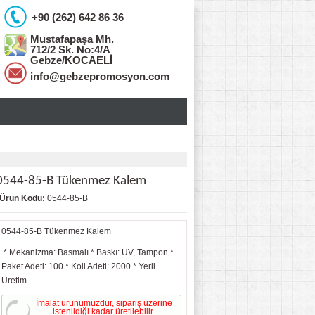
+90 (262) 642 86 36
Mustafapaşa Mh.
712/2 Sk. No:4/A
Gebze/KOCAELİ
info@gebzepromosyon.com
0544-85-B Tükenmez Kalem
Ürün Kodu:
0544-85-B
0544-85-B Tükenmez Kalem
* Mekanizma: Basmalı * Baskı: UV, Tampon *
Paket Adeti: 100 * Koli Adeti: 2000 * Yerli
Üretim
İmalat ürünümüzdür
, sipariş üzerine
istenildiği kadar üretilebilir.