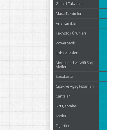
Gemici Takvimler
Masa Takvimleri
Anahtarlıklar
Teknoloji Ürünleri
Powerbank
Usb Bellekler
Mousepad ve Wifi Şarj
Aletleri
Speakerlar
Çiçek ve Ağaç Fidanları
Çantalar
Sırt Çantaları
Şapka
Tişörtler