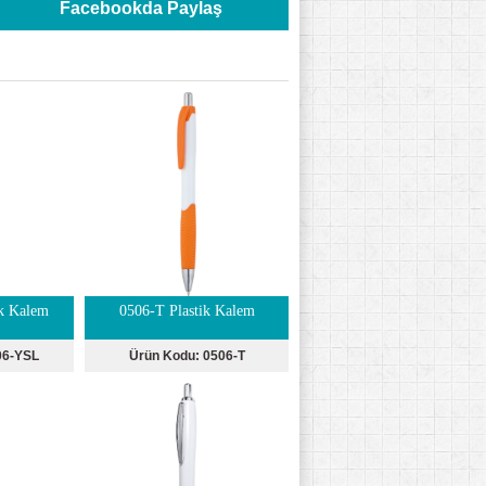
Facebookda Paylaş
k Kalem
0506-T Plastik Kalem
06-YSL
Ürün Kodu:
0506-T