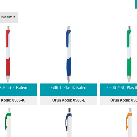
ünlerimiz
K Plastik Kalem
0506-L Plastik Kalem
0506-YSL Plasti
 Kodu:
0506-K
Ürün Kodu:
0506-L
Ürün Kodu:
05