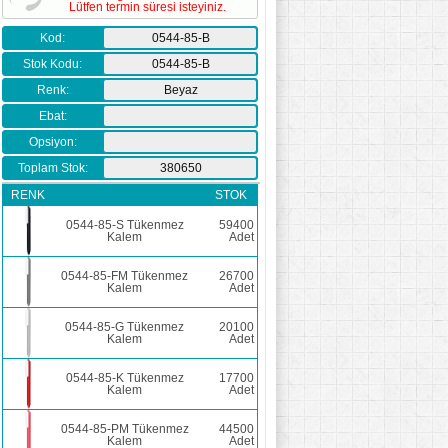
Lütfen termin süresi isteyiniz.
Kod:
0544-85-B
Stok Kodu:
0544-85-B
Renk:
Beyaz
Ebat:
Opsiyon:
Toplam Stok:
380650
RENK
STOK
0544-85-S Tükenmez
59400
Kalem
Adet
0544-85-FM Tükenmez
26700
Kalem
Adet
0544-85-G Tükenmez
20100
Kalem
Adet
0544-85-K Tükenmez
17700
Kalem
Adet
0544-85-PM Tükenmez
44500
Kalem
Adet