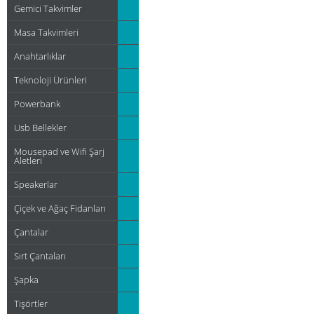
Gemici Takvimler
Masa Takvimleri
Anahtarlıklar
Teknoloji Ürünleri
Powerbank
Usb Bellekler
Mousepad ve Wifi Şarj
Aletleri
Speakerlar
Çiçek ve Ağaç Fidanları
Çantalar
Sırt Çantaları
Şapka
Tişörtler