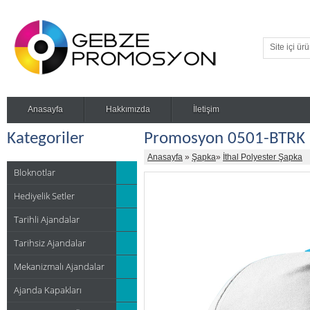
Anasayfa
Hakkımızda
İletişim
Kategoriler
Promosyon 0501-BTRK İ
Anasayfa
»
Şapka
»
İthal Polyester Şapka
Bloknotlar
Hediyelik Setler
Tarihli Ajandalar
Tarihsiz Ajandalar
Mekanizmalı Ajandalar
Ajanda Kapakları