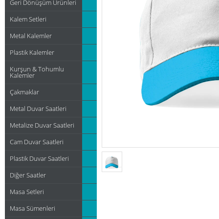
Geri Dönüşüm Ürünleri
Kalem Setleri
Metal Kalemler
Plastik Kalemler
Kurşun & Tohumlu
Kalemler
Çakmaklar
Metal Duvar Saatleri
Metalize Duvar Saatleri
Cam Duvar Saatleri
Plastik Duvar Saatleri
Diğer Saatler
Masa Setleri
Masa Sümenleri