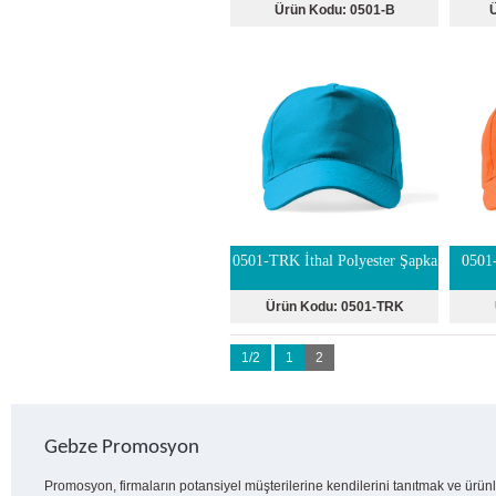
Ürün Kodu:
0501-B
0501-TRK İthal Polyester Şapka
0501-
Ürün Kodu:
0501-TRK
1/2
1
2
Gebze Promosyon
Promosyon, firmaların potansiyel müşterilerine kendilerini tanıtmak ve ürünl